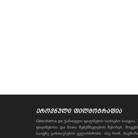
ᲔᲠᲝᲕᲜᲣᲚᲘ ᲤᲘᲚᲛᲝᲒᲠᲐᲤᲘᲐ
Geocinema.ge ქართული ფილმების საძიებო საიტია
ფილმებისა და მათი შემქმნელების შესახებ. მოგე
საიტზე განთავსებას გულისხმობს. ასე რომ, მივმა