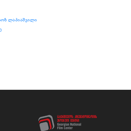
აოზ ლაპიაშვილი
ე