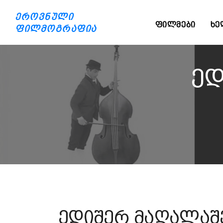
ეროვნული
ᲤᲘᲚᲛᲔᲑᲘ
ᲮᲔ
ფილმოგრაფია
ედ
ედიშერ მაღალაშ