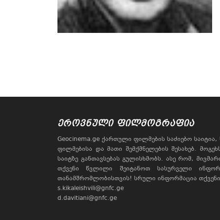
ᲔᲠᲝᲕᲜᲣᲚᲘ ᲤᲘᲚᲛᲝᲒᲠᲐᲤᲘᲐ
Geocinema.ge ქართული ფილმების საძიებო საიტია
ფილმებისა და მათი შემქმნელების შესახებ. მოგე
საიტზე განთავსებას გულისხმობს. ასე რომ, მივმა
თქვენი წვლილი შეიტანოთ სასურველი ინფორ
თანამშრომლობისთვის! სრული ინფორმაცია თქვენი 
s.kikaleishvili@gnfc.ge
d.davitiani@gnfc.ge