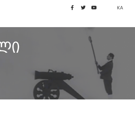
KA
ილი