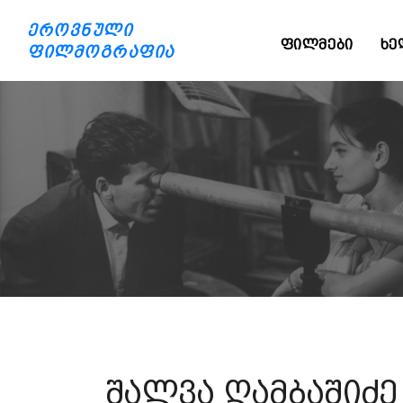
ეროვნული
ᲤᲘᲚᲛᲔᲑᲘ
ᲮᲔ
ფილმოგრაფია
შალვა ღამბაშიძე