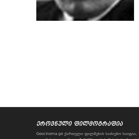
ᲔᲠᲝᲕᲜᲣᲚᲘ ᲤᲘᲚᲛᲝᲒᲠᲐᲤᲘᲐ
Geocinema.ge ქართული ფილმების საძიებო საიტია