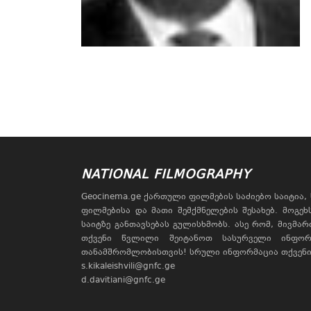
NATIONAL FILMOGRAPHY
Geocinema.ge ქართული ფილმების საძიებო საიტია
ფილმებისა და მათი შემქმნელების შესახებ. მოგე
საიტზე განთავსებას გულისხმობს. ასე რომ, მივმა
თქვენი წვლილი შეიტანოთ სასურველი ინფორ
თანამშრომლობისთვის! სრული ინფორმაცია თქვენი 
s.kikaleishvili@gnfc.ge
d.davitiani@gnfc.ge