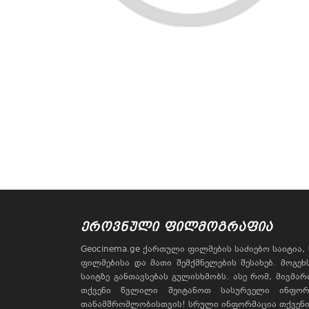
ᲔᲠᲝᲕᲜᲣᲚᲘ ᲤᲘᲚᲛᲝᲒᲠᲐᲤᲘᲐ
Geocinema.ge ქართული ფილმების საძიებო საიტია
ფილმებისა და მათი შემქმნელების შესახებ. მოგე
საიტზე განთავსებას გულისხმობს. ასე რომ, მივმა
თქვენი წვლილი შეიტანოთ სასურველი ინფორ
თანამშრომლობისთვის! სრული ინფორმაცია თქვენი 