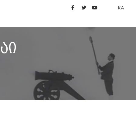
KA
აი