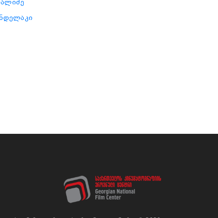
რალიძე
ანდელაკი