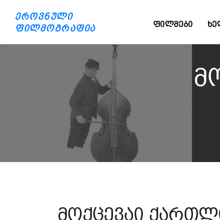
ეროვნული
ᲤᲘᲚᲛᲔᲑᲘ
ᲮᲔ
ფილმოგრაფია
მ
მოქცევაი ქართლ