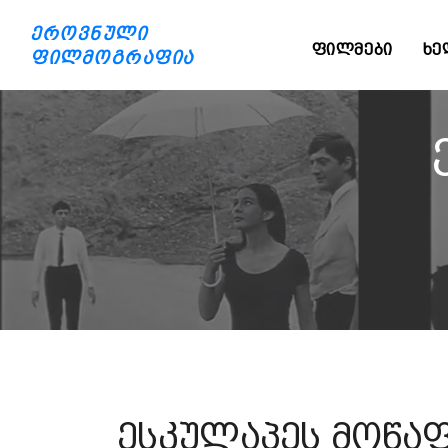
ეროვნული
ᲤᲘᲚᲛᲔᲑᲘ
ᲮᲔ
ფილმოგრაფია
ესკულაპეს მოწა