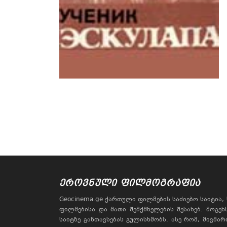
ᲔᲠᲝᲕᲜᲣᲚᲘ ᲤᲘᲚᲛᲝᲒᲠᲐᲤᲘᲐ
Geocinema.ge ქართული ფილმების საძიებო საიტია
ფილმებისა და მათი შემქმნელების შესახებ. მოგე
საიტზე განთავსებას გულისხმობს. ასე რომ, მივმა