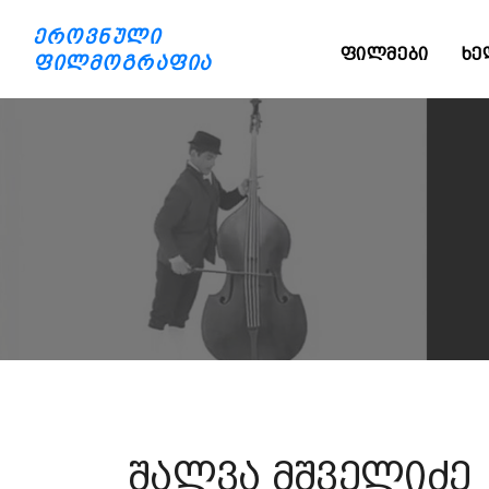
ეროვნული
ᲤᲘᲚᲛᲔᲑᲘ
ᲮᲔ
ფილმოგრაფია
შალვა მშველიძე