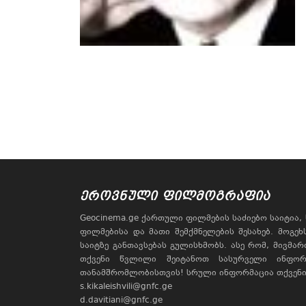
ᲔᲠᲝᲕᲜᲣᲚᲘ ᲤᲘᲚᲛᲝᲒᲠᲐᲤᲘᲐ
Geocinema.ge ქართული ფილმების საძიებო საიტია
ფილმებისა და მათი შემქმნელების შესახებ. მოგე
საიტზე განთავსებას გულისხმობს. ასე რომ, მივმა
თქვენი წვლილი შეიტანოთ სასურველი ინფორ
თანამშრომლობისთვის! სრული ინფორმაცია თქვენი 
s.kikaleishvili@gnfc.ge
d.davitiani@gnfc.ge