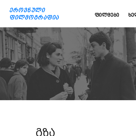
ეროვნული
ᲤᲘᲚᲛᲔᲑᲘ
ᲮᲔ
ფილმოგრაფია
გზა