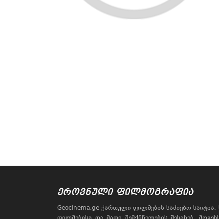
ᲔᲠᲝᲕᲜᲣᲚᲘ ᲤᲘᲚᲛᲝᲒᲠᲐᲤᲘᲐ
Geocinema.ge ქართული ფილმების საძიებო საიტია
ფილმებისა და მათი შემქმნელების შესახებ. მოგე