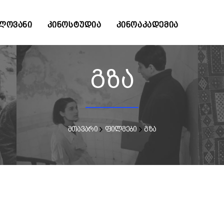
ᲚᲝᲕᲐᲜᲘ
ᲙᲘᲜᲝᲡᲢᲣᲓᲘᲐ
ᲙᲘᲜᲝᲐᲙᲐᲓᲔᲛᲘᲐ
გზა
მთავარი
ფილმები
გზა