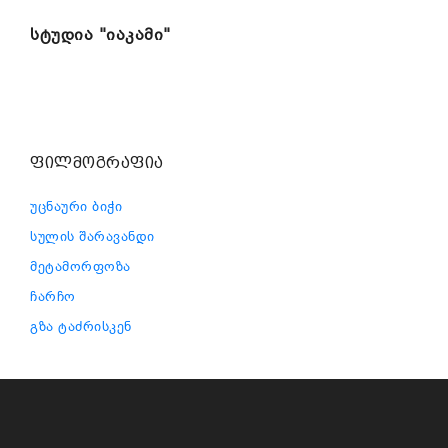
სტუდია "იაკამი"
ფილმოგრაფია
უცნაური ბიჭი
სულის შარავანდი
მეტამორფოზა
ჩარჩო
გზა ტაძრისკენ
ᲔᲠᲝᲕᲜᲣᲚᲘ ᲤᲘᲚᲛᲝᲒᲠᲐᲤᲘᲐ