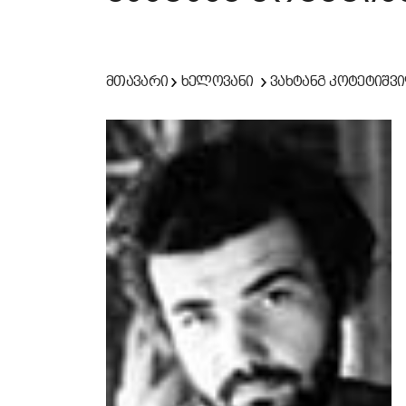
მთავარი
ხელოვანი
ვახტანგ კოტეტიშვ