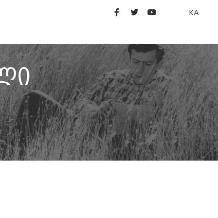
KA
ილი