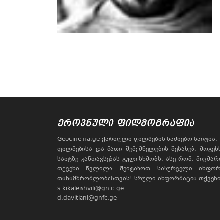
ᲔᲠᲝᲕᲜᲣᲚᲘ ᲤᲘᲚᲛᲝᲒᲠᲐᲤᲘᲐ
Geocinema.ge ქართული ფილმების საძიებო საიტია
ფილმებისა და მათი შემქმნელების შესახებ. მოგე
საიტზე განთავსებას გულისხმობს. ასე რომ, მივმა
თქვენი წვლილი შეიტანოთ სასურველი ინფორ
თანამშრომლობისთვის! სრული ინფორმაცია თქვენი 
s.kikaleishvili@gnfc.ge
d.davitiani@gnfc.ge