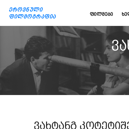
ეროვნული
ᲤᲘᲚᲛᲔᲑᲘ
ᲮᲔ
ფილმოგრაფია
ვა
ვახტანგ კოტეტი