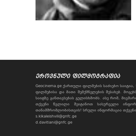
ᲔᲠᲝᲕᲜᲣᲚᲘ ᲤᲘᲚᲛᲝᲒᲠᲐᲤᲘᲐ
Geocinema.ge ქართული ფილმების საძიებო საიტია
ფილმებისა და მათი შემქმნელების შესახებ. მოგე
საიტზე განთავსებას გულისხმობს. ასე რომ, მივმა
თქვენი წვლილი შეიტანოთ სასურველი ინფორ
თანამშრომლობისთვის! სრული ინფორმაცია თქვენი 
s.kikaleishvili@gnfc.ge
d.davitiani@gnfc.ge