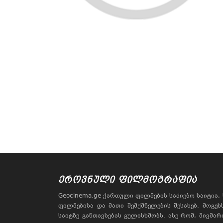
ᲔᲠᲝᲕᲜᲣᲚᲘ ᲤᲘᲚᲛᲝᲒᲠᲐᲤᲘᲐ
Geocinema.ge ქართული ფილმების საძიებო საიტია
ფილმებისა და მათი შემქმნელების შესახებ. მოგე
საიტზე განთავსებას გულისხმობს. ასე რომ, მივმა