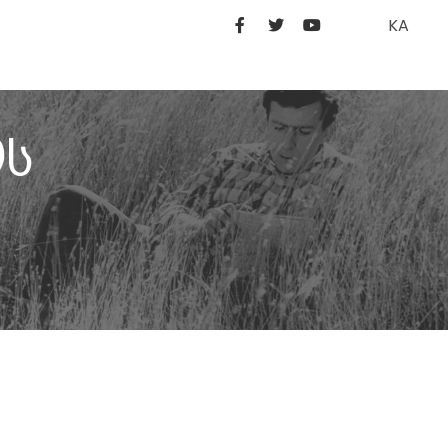
KA
ოს