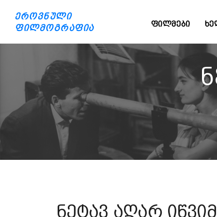
ეროვნული
ᲤᲘᲚᲛᲔᲑᲘ
ᲮᲔ
ფილმოგრაფია
ნ
ნეტავ აღარ იწვი