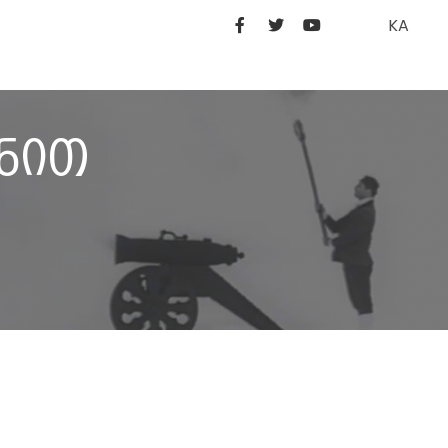
KA
ონით