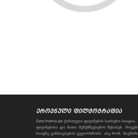
ᲔᲠᲝᲕᲜᲣᲚᲘ ᲤᲘᲚᲛᲝᲒᲠᲐᲤᲘᲐ
Geocinema.ge ქართული ფილმების საძიებო საიტია
ფილმებისა და მათი შემქმნელების შესახებ. მოგე
საიტზე განთავსებას გულისხმობს. ასე რომ, მივმა