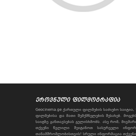
ᲔᲠᲝᲕᲜᲣᲚᲘ ᲤᲘᲚᲛᲝᲒᲠᲐᲤᲘᲐ
Geocinema.ge ქართული ფილმების საძიებო საიტია
ფილმებისა და მათი შემქმნელების შესახებ. მოგე
საიტზე განთავსებას გულისხმობს. ასე რომ, მივმა
თქვენი წვლილი შეიტანოთ სასურველი ინფორ
თანამშრომლობისთვის! სრული ინფორმაცია თქვენი 