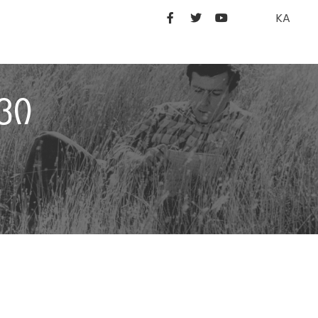
KA
ვი