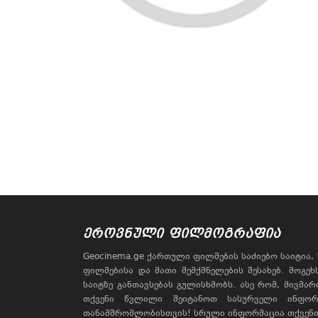
ᲔᲠᲝᲕᲜᲣᲚᲘ ᲤᲘᲚᲛᲝᲒᲠᲐᲤᲘᲐ
Geocinema.ge ქართული ფილმების საძიებო საიტია
ფილმებისა და მათი შემქმნელების შესახებ. მოგე
საიტზე განთავსებას გულისხმობს. ასე რომ, მივმა
თქვენი წვლილი შეიტანოთ სასურველი ინფორ
თანამშრომლობისთვის! სრული ინფორმაცია თქვენი 