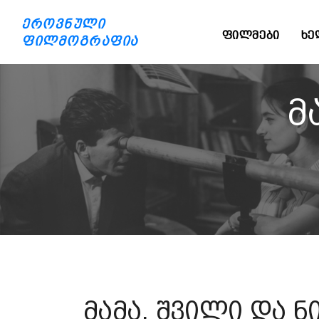
ეროვნული
ᲤᲘᲚᲛᲔᲑᲘ
ᲮᲔ
ფილმოგრაფია
მ
მამა, შვილი და ნ