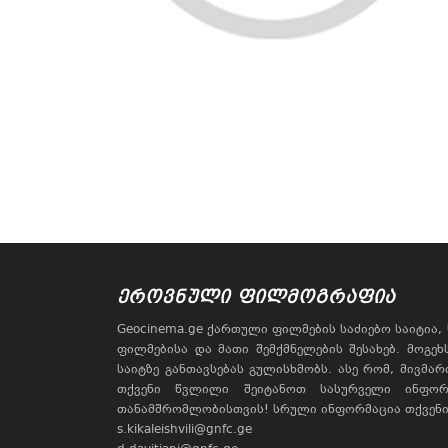
ᲔᲠᲝᲕᲜᲣᲚᲘ ᲤᲘᲚᲛᲝᲒᲠᲐᲤᲘᲐ
Geocinema.ge ქართული ფილმების საძიებო საიტია
ფილმებისა და მათი შემქმნელების შესახებ. მოგე
საიტზე განთავსებას გულისხმობს. ასე რომ, მივმა
თქვენი წვლილი შეიტანოთ სასურველი ინფორ
თანამშრომლობისთვის! სრული ინფორმაცია თქვენი 
s.kikaleishvili@gnfc.ge