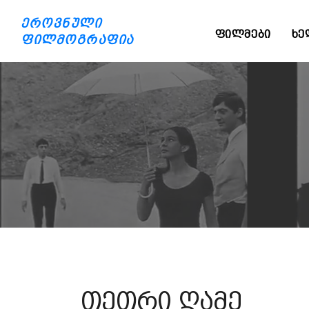
ეროვნული
ᲤᲘᲚᲛᲔᲑᲘ
ᲮᲔ
ფილმოგრაფია
თეთრი ღამე