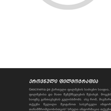
ᲔᲠᲝᲕᲜᲣᲚᲘ ᲤᲘᲚᲛᲝᲒᲠᲐᲤᲘᲐ
Geocinema.ge ქართული ფილმების საძიებო საიტია
ფილმებისა და მათი შემქმნელების შესახებ. მოგე
საიტზე განთავსებას გულისხმობს. ასე რომ, მივმა
თქვენი წვლილი შეიტანოთ სასურველი ინფორ
თანამშრომლობისთვის! სრული ინფორმაცია თქვენი 