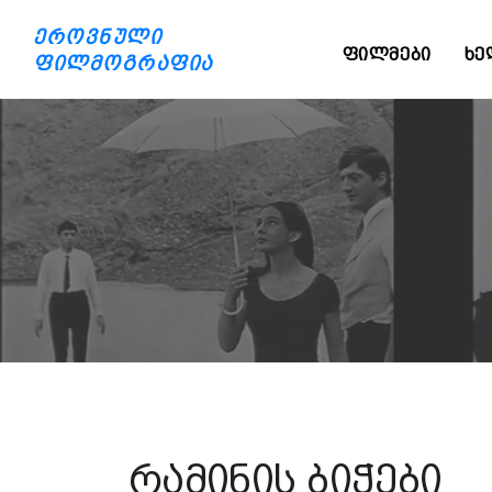
ეროვნული
ᲤᲘᲚᲛᲔᲑᲘ
ᲮᲔ
ფილმოგრაფია
რამინის ბიჭები