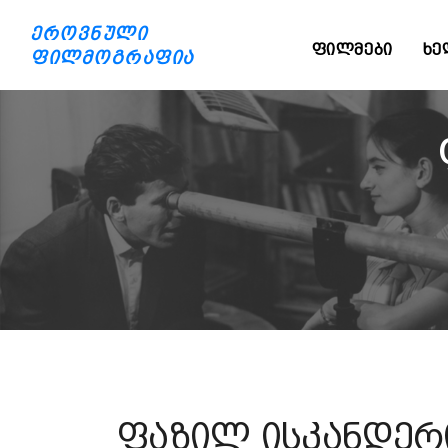
ეროვნული
ᲤᲘᲚᲛᲔᲑᲘ
ᲮᲔ
ფილმოგრაფია
ფაზილ ისკანდერ