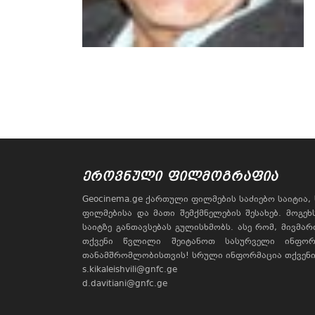
ᲔᲠᲝᲕᲜᲣᲚᲘ ᲤᲘᲚᲛᲝᲒᲠᲐᲤᲘᲐ
Geocinema.ge ქართული ფილმების საძიებო საიტია
ფილმებისა და მათი შემქმნელების შესახებ. მოგე
საიტზე განთავსებას გულისხმობს. ასე რომ, მივმა
თქვენი წვლილი შეიტანოთ სასურველი ინფორ
თანამშრომლობისთვის! სრული ინფორმაცია თქვენი 
s.kikaleishvili@gnfc.ge
d.davitiani@gnfc.ge