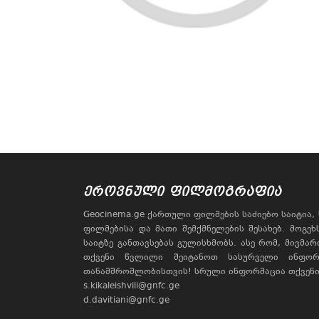
ᲔᲠᲝᲕᲜᲣᲚᲘ ᲤᲘᲚᲛᲝᲒᲠᲐᲤᲘᲐ
Geocinema.ge ქართული ფილმების საძიებო საიტია
ფილმებისა და მათი შემქმნელების შესახებ. მოგე
საიტზე განთავსებას გულისხმობს. ასე რომ, მივმა
თქვენი წვლილი შეიტანოთ სასურველი ინფორ
თანამშრომლობისთვის! სრული ინფორმაცია თქვენი 
s.kikaleishvili@gnfc.ge
d.davitiani@gnfc.ge