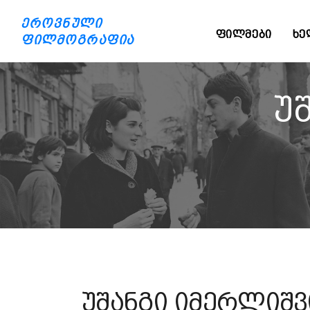
ეროვნული
ᲤᲘᲚᲛᲔᲑᲘ
ᲮᲔ
ფილმოგრაფია
უ
უშანგი იმერლიშ