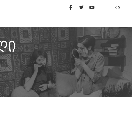
KA
ლი