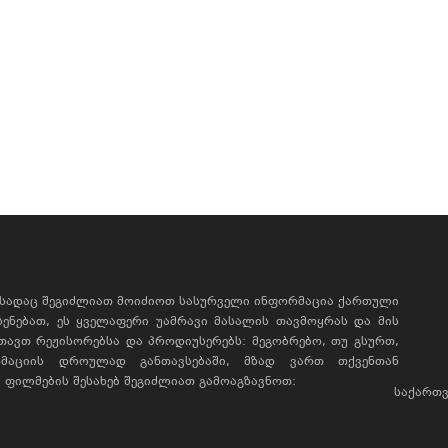
, სადაც შეგიძლიათ მოიძიოთ სასურველი ინფორმაცია ქართული
ხსენებათ, ეს ყველაფერი უამრავი მასალის თავმოყრას და მის
რთავთ რეჟისორებსა და პროდიუსერებს: მეგობრებო, თუ გსურთ,
მაციის დროულად განთავსებაში, მზად ვართ თქვენთან
ფილმების შესახებ შეგიძლიათ გამოაგზავნოთ:
საქართვ