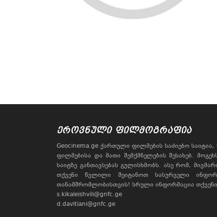
ᲔᲠᲝᲕᲜᲣᲚᲘ ᲤᲘᲚᲛᲝᲒᲠᲐᲤᲘᲐ
Geocinema.ge ქართული ფილმების საძიებო საიტია
ფილმებისა და მათი შემქმნელების შესახებ. მოგე
საიტზე განთავსებას გულისხმობს. ასე რომ, მივმა
თქვენი წვლილი შეიტანოთ სასურველი ინფორ
თანამშრომლობისთვის! სრული ინფორმაცია თქვენი 
s.kikaleishvili@gnfc.ge
d.davitiani@gnfc.ge