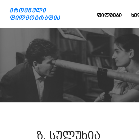
ეროვნული
ᲤᲘᲚᲛᲔᲑᲘ
ᲮᲔ
ფილმოგრაფია
ზ. სულუხია