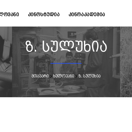
ᲚᲝᲕᲐᲜᲘ
ᲙᲘᲜᲝᲡᲢᲣᲓᲘᲐ
ᲙᲘᲜᲝᲐᲙᲐᲓᲔᲛᲘᲐ
ზ. სულუხია
მთავარი
ხელოვანი
ზ. სულუხია