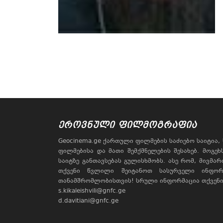
ᲔᲠᲝᲕᲜᲣᲚᲘ ᲤᲘᲚᲛᲝᲒᲠᲐᲤᲘᲐ
Geocinema.ge ქართული ფილმების საძიებო საიტია
ფილმებისა და მათი შემქმნელების შესახებ. მოგე
საიტზე განთავსებას გულისხმობს. ასე რომ, მივმა
თქვენი წვლილი შეიტანოთ სასურველი ინფორ
თანამშრომლობისთვის! სრული ინფორმაცია თქვენი 
s.kikaleishvili@gnfc.ge
d.davitiani@gnfc.ge