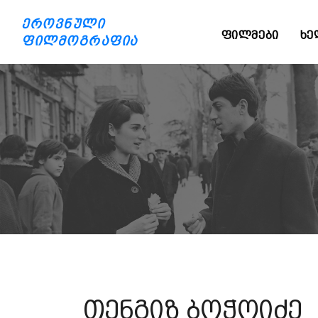
ეროვნული
ᲤᲘᲚᲛᲔᲑᲘ
ᲮᲔ
ფილმოგრაფია
თენგიზ ბოჭოიძე