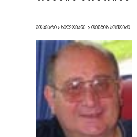
მთავარი
ხელოვანი
თენგიზ ბოჭოიძე