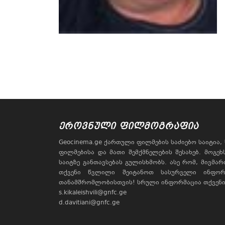
ᲔᲠᲝᲕᲜᲣᲚᲘ ᲤᲘᲚᲛᲝᲒᲠᲐᲤᲘᲐ
Geocinema.ge ქართული ფილმების საძიებო საიტია
ფილმებისა და მათი შემქმნელების შესახებ. მოგე
საიტზე განთავსებას გულისხმობს. ასე რომ, მივმა
თქვენი წვლილი შეიტანოთ სასურველი ინფორ
თანამშრომლობისთვის! სრული ინფორმაცია თქვენი 
s.kikaleishvili@gnfc.ge
d.davitiani@gnfc.ge