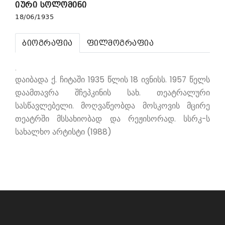
იური სოლომინი
18/06/1935
ბიოგრაფია
ფილმოგრაფია
.
დაიბადა ქ. ჩიტაში 1935 წლის 18 ივნისს. 1957 წელს
დაამთავრა შჩეპკინის სახ. თეატრალური
სასწავლებელი. მოღვაწეობდა მოსკოვის მცირე
თეატრში მსსახიობად და რეჟისორად. სსრკ-ს
სახალხო არტისტი (1988)
ᲔᲠᲝᲕᲜᲣᲚᲘ ᲤᲘᲚᲛᲝᲒᲠᲐᲤᲘᲐ