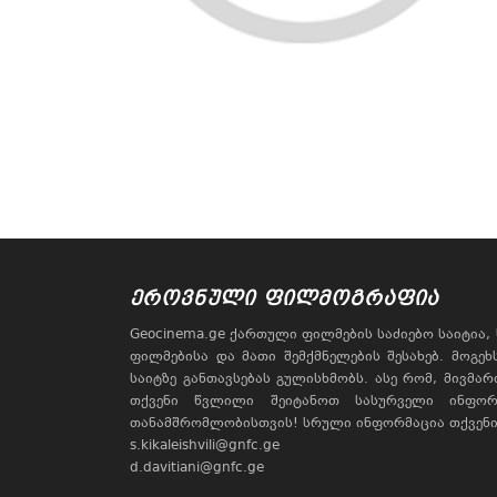
ᲔᲠᲝᲕᲜᲣᲚᲘ ᲤᲘᲚᲛᲝᲒᲠᲐᲤᲘᲐ
Geocinema.ge ქართული ფილმების საძიებო საიტია
ფილმებისა და მათი შემქმნელების შესახებ. მოგე
საიტზე განთავსებას გულისხმობს. ასე რომ, მივმა
თქვენი წვლილი შეიტანოთ სასურველი ინფორ
თანამშრომლობისთვის! სრული ინფორმაცია თქვენი 
s.kikaleishvili@gnfc.ge
d.davitiani@gnfc.ge