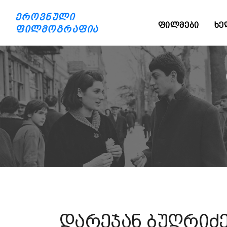
ეროვნული
ᲤᲘᲚᲛᲔᲑᲘ
ᲮᲔ
ფილმოგრაფია
დარეჯან ბუღრიძ