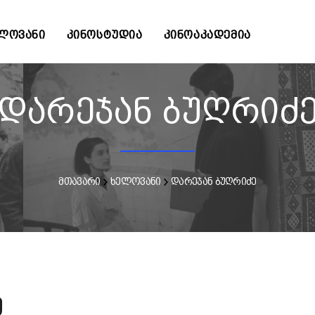
ᲚᲝᲕᲐᲜᲘ
ᲙᲘᲜᲝᲡᲢᲣᲓᲘᲐ
ᲙᲘᲜᲝᲐᲙᲐᲓᲔᲛᲘᲐ
დარეჯან ბუღრიძ
მთავარი
ხელოვანი
დარეჯან ბუღრიძე
ე