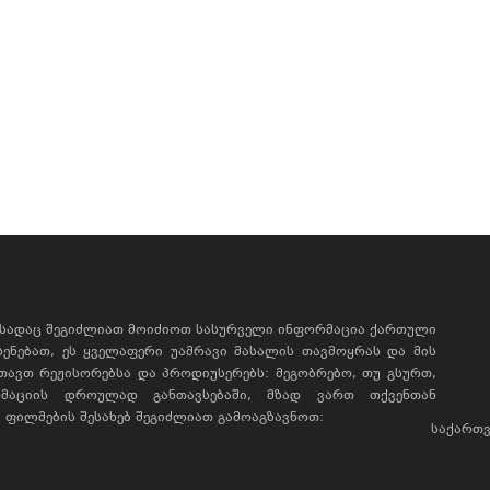
, სადაც შეგიძლიათ მოიძიოთ სასურველი ინფორმაცია ქართული
ხსენებათ, ეს ყველაფერი უამრავი მასალის თავმოყრას და მის
რთავთ რეჟისორებსა და პროდიუსერებს: მეგობრებო, თუ გსურთ,
მაციის დროულად განთავსებაში, მზად ვართ თქვენთან
ფილმების შესახებ შეგიძლიათ გამოაგზავნოთ:
საქართვ