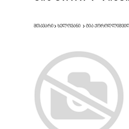
მთავარი
ხელოვანი
გია ქოროღლიშვი