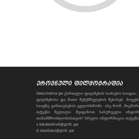
ᲔᲠᲝᲕᲜᲣᲚᲘ ᲤᲘᲚᲛᲝᲒᲠᲐᲤᲘᲐ
Geocinema.ge ქართული ფილმების საძიებო საიტია
ფილმებისა და მათი შემქმნელების შესახებ. მოგე
საიტზე განთავსებას გულისხმობს. ასე რომ, მივმა
თქვენი წვლილი შეიტანოთ სასურველი ინფორ
თანამშრომლობისთვის! სრული ინფორმაცია თქვენი 
s.kikaleishvili@gnfc.ge
d.davitiani@gnfc.ge