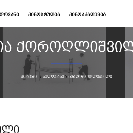
ᲚᲝᲕᲐᲜᲘ
ᲙᲘᲜᲝᲡᲢᲣᲓᲘᲐ
ᲙᲘᲜᲝᲐᲙᲐᲓᲔᲛᲘᲐ
ია ქოროღლიშვი
მთავარი
ხელოვანი
გია ქოროღლიშვილი
ილი