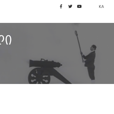
KA
ლი