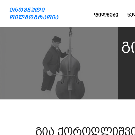
ეროვნული
ᲤᲘᲚᲛᲔᲑᲘ
ᲮᲔ
ფილმოგრაფია
გ
გია ქოროღლიშვ