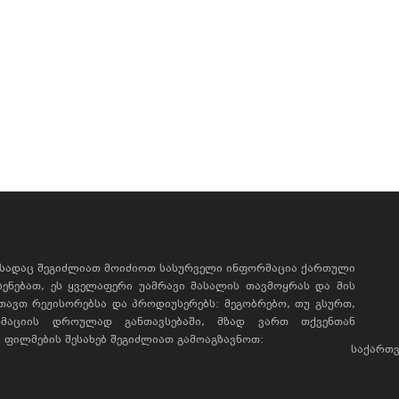
, სადაც შეგიძლიათ მოიძიოთ სასურველი ინფორმაცია ქართული
ხსენებათ, ეს ყველაფერი უამრავი მასალის თავმოყრას და მის
რთავთ რეჟისორებსა და პროდიუსერებს: მეგობრებო, თუ გსურთ,
მაციის დროულად განთავსებაში, მზად ვართ თქვენთან
ფილმების შესახებ შეგიძლიათ გამოაგზავნოთ:
საქართვ