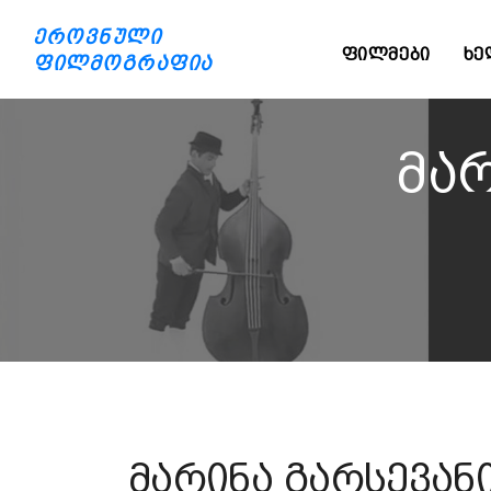
ეროვნული
ᲤᲘᲚᲛᲔᲑᲘ
ᲮᲔ
ფილმოგრაფია
მა
მარინა გარსევან