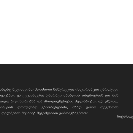
, სადაც შეგიძლიათ მოიძიოთ სასურველი ინფორმაცია ქართული
ხსენებათ, ეს ყველაფერი უამრავი მასალის თავმოყრას და მის
რთავთ რეჟისორებსა და პროდიუსერებს: მეგობრებო, თუ გსურთ,
მაციის დროულად განთავსებაში, მზად ვართ თქვენთან
ფილმების შესახებ შეგიძლიათ გამოაგზავნოთ:
საქართვ