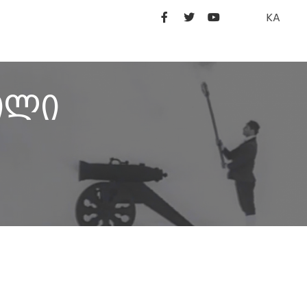
KA
ილი