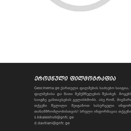
ᲔᲠᲝᲕᲜᲣᲚᲘ ᲤᲘᲚᲛᲝᲒᲠᲐᲤᲘᲐ
Geocinema.ge ქართული ფილმების საძიებო საიტია
ფილმებისა და მათი შემქმნელების შესახებ. მოგე
საიტზე განთავსებას გულისხმობს. ასე რომ, მივმა
თქვენი წვლილი შეიტანოთ სასურველი ინფორ
თანამშრომლობისთვის! სრული ინფორმაცია თქვენი 
s.kikaleishvili@gnfc.ge
d.davitiani@gnfc.ge