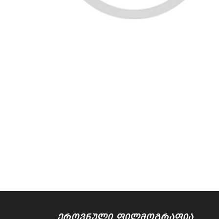
ᲔᲠᲝᲕᲜᲣᲚᲘ ᲤᲘᲚᲛᲝᲒᲠᲐᲤᲘᲐ