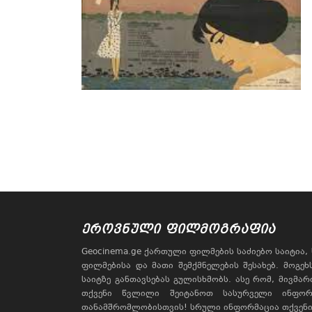
ᲔᲠᲝᲕᲜᲣᲚᲘ ᲤᲘᲚᲛᲝᲒᲠᲐᲤᲘᲐ
Geocinema.ge ქართული ფილმების საძიებო საიტია
ფილმებისა და მათი შემქმნელების შესახებ. მოგე
საიტზე განთავსებას გულისხმობს. ასე რომ, მივმა
თქვენი წვლილი შეიტანოთ სასურველი ინფორ
თანამშრომლობისთვის! სრული ინფორმაცია თქვენი 