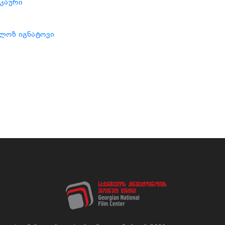
აკაური
ოლოზ იგნატოვი