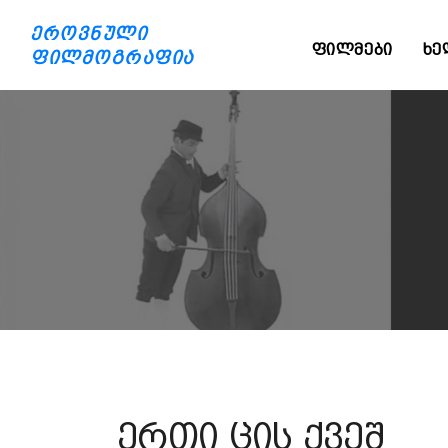
ეროვნული
ᲤᲘᲚᲛᲔᲑᲘ
ᲮᲔ
ფილმოგრაფია
ერთი ცის ქვეშ