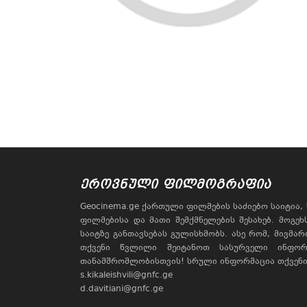
ᲔᲠᲝᲕᲜᲣᲚᲘ ᲤᲘᲚᲛᲝᲒᲠᲐᲤᲘᲐ
Geocinema.ge ქართული ფილმების საძიებო საიტია
ფილმებისა და მათი შემქმნელების შესახებ. მოგე
საიტზე განთავსებას გულისხმობს. ასე რომ, მივმა
თქვენი წვლილი შეიტანოთ სასურველი ინფორ
თანამშრომლობისთვის! სრული ინფორმაცია თქვენი 
s.kikaleishvili@gnfc.ge
d.davitiani@gnfc.ge