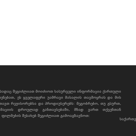
, სადაც შეგიძლიათ მოიძიოთ სასურველი ინფორმაცია ქართული
ხსენებათ, ეს ყველაფერი უამრავი მასალის თავმოყრას და მის
რთავთ რეჟისორებსა და პროდიუსერებს: მეგობრებო, თუ გსურთ,
მაციის დროულად განთავსებაში, მზად ვართ თქვენთან
ფილმების შესახებ შეგიძლიათ გამოაგზავნოთ:
საქართვ