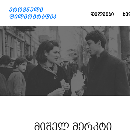
ეროვნული
ᲤᲘᲚᲛᲔᲑᲘ
ᲮᲔ
ფილმოგრაფია
მიშელ მერკტი