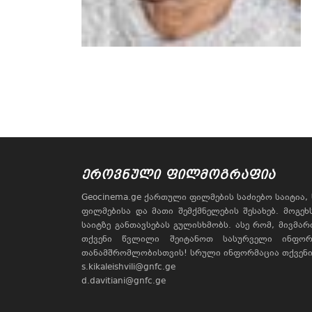
ᲔᲠᲝᲕᲜᲣᲚᲘ ᲤᲘᲚᲛᲝᲒᲠᲐᲤᲘᲐ
Geocinema.ge ქართული ფილმების საძიებო საიტია
ფილმებისა და მათი შემქმნელების შესახებ. მოგე
საიტზე განთავსებას გულისხმობს. ასე რომ, მივმა
თქვენი წვლილი შეიტანოთ სასურველი ინფორ
თანამშრომლობისთვის! სრული ინფორმაცია თქვენი 
s.kikaleishvili@gnfc.ge
d.davitiani@gnfc.ge