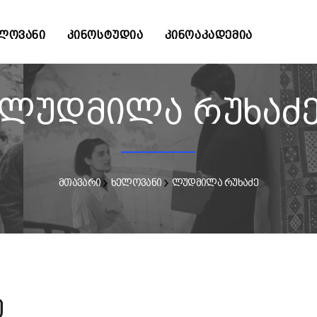
ᲚᲝᲕᲐᲜᲘ
ᲙᲘᲜᲝᲡᲢᲣᲓᲘᲐ
ᲙᲘᲜᲝᲐᲙᲐᲓᲔᲛᲘᲐ
ლუდმილა რუხაძ
მთავარი
ხელოვანი
ლუდმილა რუხაძე
ე