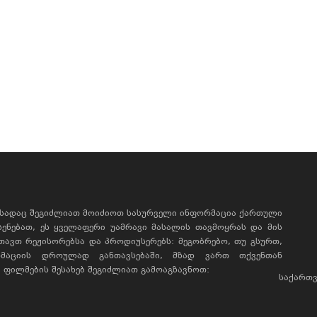
, სადაც შეგიძლიათ მოიძიოთ სასურველი ინფორმაცია ქართული
ხსენებათ, ეს ყველაფერი უამრავი მასალის თავმოყრას და მის
რთავთ რეჟისორებსა და პროდიუსერებს: მეგობრებო, თუ გსურთ,
მაციის დროულად განთავსებაში, მზად ვართ თქვენთან
ფილმების შესახებ შეგიძლიათ გამოაგზავნოთ:
საქართვ