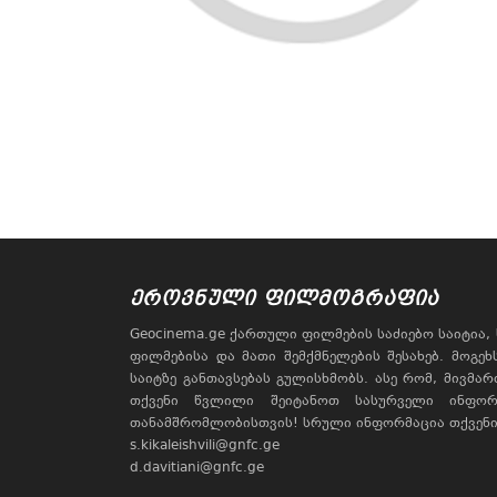
ᲔᲠᲝᲕᲜᲣᲚᲘ ᲤᲘᲚᲛᲝᲒᲠᲐᲤᲘᲐ
Geocinema.ge ქართული ფილმების საძიებო საიტია
ფილმებისა და მათი შემქმნელების შესახებ. მოგე
საიტზე განთავსებას გულისხმობს. ასე რომ, მივმა
თქვენი წვლილი შეიტანოთ სასურველი ინფორ
თანამშრომლობისთვის! სრული ინფორმაცია თქვენი 
s.kikaleishvili@gnfc.ge
d.davitiani@gnfc.ge