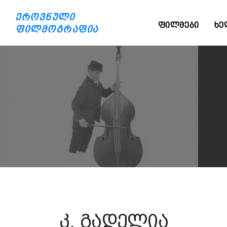
ეროვნული
ᲤᲘᲚᲛᲔᲑᲘ
ᲮᲔ
ფილმოგრაფია
კ. გადელია