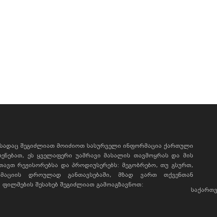
, სადაც შეგიძლიათ მოიძიოთ სასურველი ინფორმაცია ქართული
ხსენებათ, ეს ყველაფერი უამრავი მასალის თავმოყრას და მის
რთავთ რეჟისორებსა და პროდიუსერებს: მეგობრებო, თუ გსურთ,
მაციის დროულად განთავსებაში, მზად ვართ თქვენთან
ფილმების შესახებ შეგიძლიათ გამოაგზავნოთ:
საქართვ