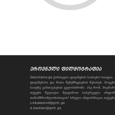
ᲔᲠᲝᲕᲜᲣᲚᲘ ᲤᲘᲚᲛᲝᲒᲠᲐᲤᲘᲐ
Geocinema.ge ქართული ფილმების საძიებო საიტია
ფილმებისა და მათი შემქმნელების შესახებ. მოგე
საიტზე განთავსებას გულისხმობს. ასე რომ, მივმა
თქვენი წვლილი შეიტანოთ სასურველი ინფორ
თანამშრომლობისთვის! სრული ინფორმაცია თქვენი 
s.kikaleishvili@gnfc.ge
d.davitiani@gnfc.ge