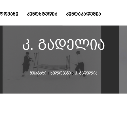
ᲚᲝᲕᲐᲜᲘ
ᲙᲘᲜᲝᲡᲢᲣᲓᲘᲐ
ᲙᲘᲜᲝᲐᲙᲐᲓᲔᲛᲘᲐ
კ. გადელია
მთავარი
ხელოვანი
კ. გადელია