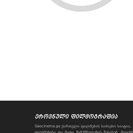
ᲔᲠᲝᲕᲜᲣᲚᲘ ᲤᲘᲚᲛᲝᲒᲠᲐᲤᲘᲐ
Geocinema.ge ქართული ფილმების საძიებო საიტია
ფილმებისა და მათი შემქმნელების შესახებ. მოგე