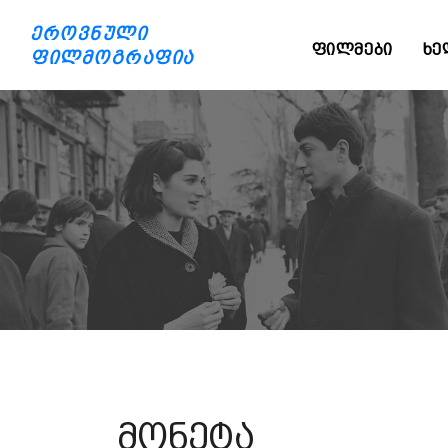
ეროვნული
ᲤᲘᲚᲛᲔᲑᲘ
ᲮᲔ
ფილმოგრაფია
მონეტა