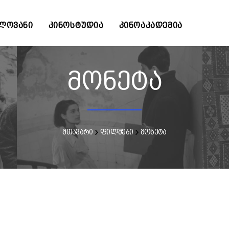
ᲚᲝᲕᲐᲜᲘ
ᲙᲘᲜᲝᲡᲢᲣᲓᲘᲐ
ᲙᲘᲜᲝᲐᲙᲐᲓᲔᲛᲘᲐ
მონეტა
მთავარი
ფილმები
მონეტა