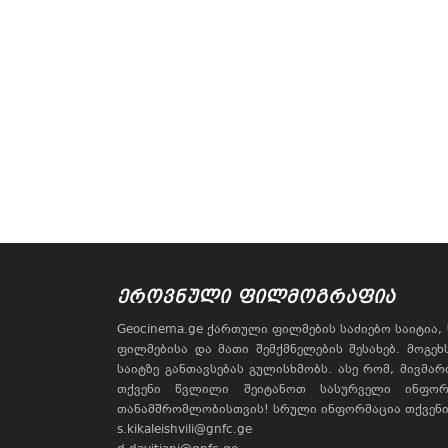
ᲔᲠᲝᲕᲜᲣᲚᲘ ᲤᲘᲚᲛᲝᲒᲠᲐᲤᲘᲐ
Geocinema.ge ქართული ფილმების საძიებო საიტია
ფილმებისა და მათი შემქმნელების შესახებ. მოგე
საიტზე განთავსებას გულისხმობს. ასე რომ, მივმა
თქვენი წვლილი შეიტანოთ სასურველი ინფორ
თანამშრომლობისთვის! სრული ინფორმაცია თქვენი 
s.kikaleishvili@gnfc.ge