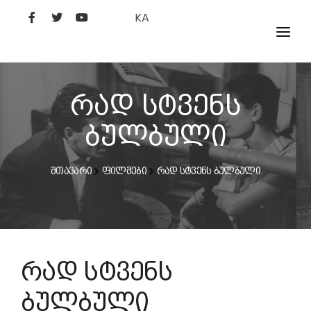
KA
ᲤᲘᲚᲛᲔᲑᲘ
ᲮᲔᲚᲝᲕᲐᲜᲘ
რად სტვენს
ᲙᲘᲜᲝᲡᲢᲣᲓᲘᲐ
ბულბული
ᲙᲘᲜᲝᲐᲙᲐᲓᲔᲛᲘᲐ
მთავარი
ფილმები
რად სტვენს ბულბული
რად სტვენს
ბულბული