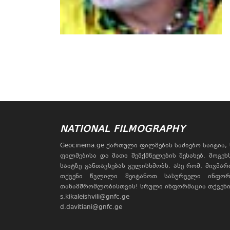
NATIONAL FILMOGRAPHY
Geocinema.ge ქართული ფილმების საძიებო საიტია
ფილმებისა და მათი შემქმნელების შესახებ. მოგე
საიტზე განთავსებას გულისხმობს. ასე რომ, მივმა
თქვენი წვლილი შეიტანოთ სასურველი ინფორ
თანამშრომლობისთვის! სრული ინფორმაცია თქვენი 
s.kikaleishvili@gnfc.ge
d.davitiani@gnfc.ge