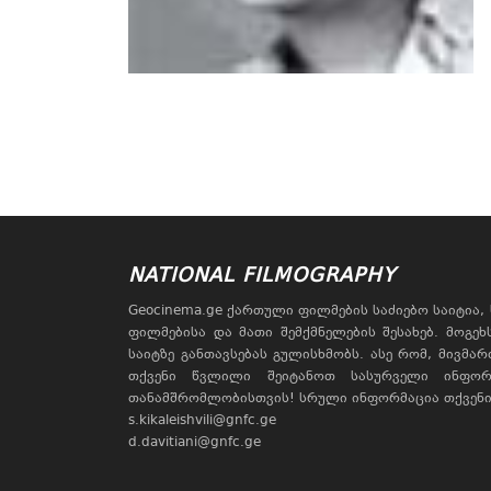
NATIONAL FILMOGRAPHY
Geocinema.ge ქართული ფილმების საძიებო საიტია
ფილმებისა და მათი შემქმნელების შესახებ. მოგე
საიტზე განთავსებას გულისხმობს. ასე რომ, მივმა
თქვენი წვლილი შეიტანოთ სასურველი ინფორ
თანამშრომლობისთვის! სრული ინფორმაცია თქვენი 
s.kikaleishvili@gnfc.ge
d.davitiani@gnfc.ge