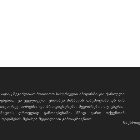
, სადაც შეგიძლიათ მოიძიოთ სასურველი ინფორმაცია ქართული
ხსენებათ, ეს ყველაფერი უამრავი მასალის თავმოყრას და მის
რთავთ რეჟისორებსა და პროდიუსერებს: მეგობრებო, თუ გსურთ,
მაციის დროულად განთავსებაში, მზად ვართ თქვენთან
ფილმების შესახებ შეგიძლიათ გამოაგზავნოთ:
საქართვ