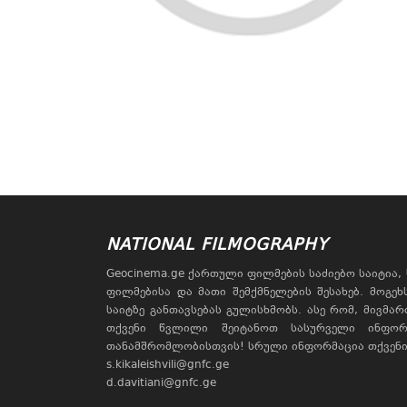
NATIONAL FILMOGRAPHY
Geocinema.ge ქართული ფილმების საძიებო საიტია
ფილმებისა და მათი შემქმნელების შესახებ. მოგე
საიტზე განთავსებას გულისხმობს. ასე რომ, მივმა
თქვენი წვლილი შეიტანოთ სასურველი ინფორ
თანამშრომლობისთვის! სრული ინფორმაცია თქვენი 
s.kikaleishvili@gnfc.ge
d.davitiani@gnfc.ge