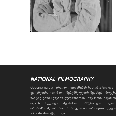
NATIONAL FILMOGRAPHY
Geocinema.ge ქართული ფილმების საძიებო საიტია
ფილმებისა და მათი შემქმნელების შესახებ. მოგე
საიტზე განთავსებას გულისხმობს. ასე რომ, მივმა
თქვენი წვლილი შეიტანოთ სასურველი ინფორ
თანამშრომლობისთვის! სრული ინფორმაცია თქვენი 
s.kikaleishvili@gnfc.ge