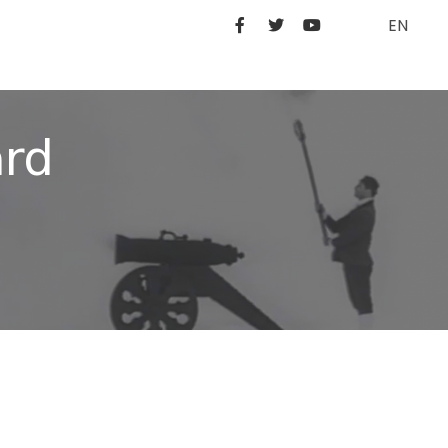
EN
ard