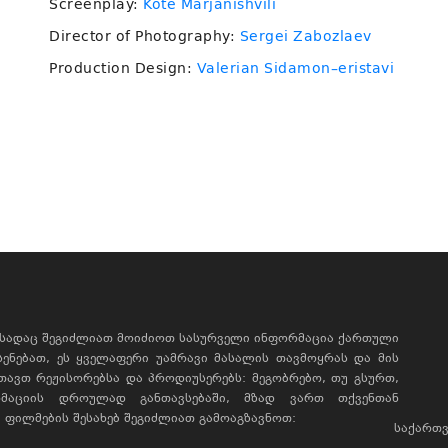
Screenplay:
Kote Marjanishvili
Director of Photography:
Sergei Zabozlaev
Production Design:
Valerian Sidamon–eristavi
, სადაც შეგიძლიათ მოიძიოთ სასურველი ინფორმაცია ქართული
ხსენებათ, ეს ყველაფერი უამრავი მასალის თავმოყრას და მის
რთავთ რეჟისორებსა და პროდიუსერებს: მეგობრებო, თუ გსურთ,
მაციის დროულად განთავსებაში, მზად ვართ თქვენთან
ფილმების შესახებ შეგიძლიათ გამოაგზავნოთ:
საქართვ