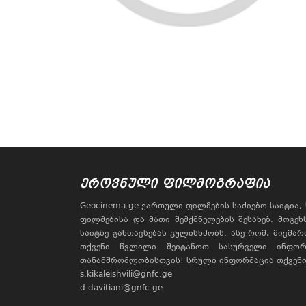
ᲔᲠᲝᲕᲜᲣᲚᲘ ᲤᲘᲚᲛᲝᲒᲠᲐᲤᲘᲐ
Geocinema.ge ქართული ფილმების საძიებო საიტია
ფილმებისა და მათი შემქმნელების შესახებ. მოგე
საიტზე განთავსებას გულისხმობს. ასე რომ, მივმა
თქვენი წვლილი შეიტანოთ სასურველი ინფორ
თანამშრომლობისთვის! სრული ინფორმაცია თქვენი 
s.kikaleishvili@gnfc.ge
d.davitiani@gnfc.ge