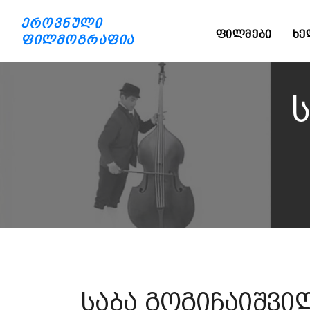
ეროვნული
ᲤᲘᲚᲛᲔᲑᲘ
ᲮᲔ
ფილმოგრაფია
საბა გოგიჩაიშვი