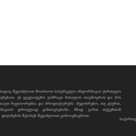
, სადაც შეგიძლიათ მოიძიოთ სასურველი ინფორმაცია ქართული
ხსენებათ, ეს ყველაფერი უამრავი მასალის თავმოყრას და მის
რთავთ რეჟისორებსა და პროდიუსერებს: მეგობრებო, თუ გსურთ,
მაციის დროულად განთავსებაში, მზად ვართ თქვენთან
ფილმების შესახებ შეგიძლიათ გამოაგზავნოთ:
საქართვ