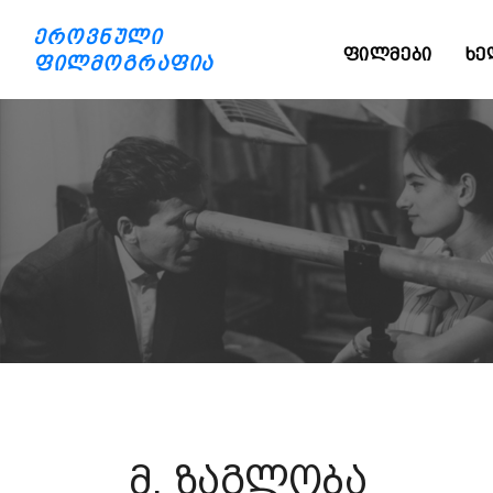
ეროვნული
ᲤᲘᲚᲛᲔᲑᲘ
ᲮᲔ
ფილმოგრაფია
მ. ზაგლობა