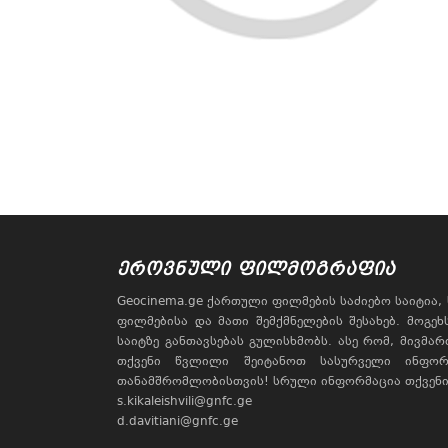
ᲔᲠᲝᲕᲜᲣᲚᲘ ᲤᲘᲚᲛᲝᲒᲠᲐᲤᲘᲐ
Geocinema.ge ქართული ფილმების საძიებო საიტია
ფილმებისა და მათი შემქმნელების შესახებ. მოგე
საიტზე განთავსებას გულისხმობს. ასე რომ, მივმა
თქვენი წვლილი შეიტანოთ სასურველი ინფორ
თანამშრომლობისთვის! სრული ინფორმაცია თქვენი 
s.kikaleishvili@gnfc.ge
d.davitiani@gnfc.ge