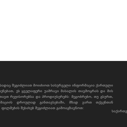
, სადაც შეგიძლიათ მოიძიოთ სასურველი ინფორმაცია ქართული
ხსენებათ, ეს ყველაფერი უამრავი მასალის თავმოყრას და მის
რთავთ რეჟისორებსა და პროდიუსერებს: მეგობრებო, თუ გსურთ,
მაციის დროულად განთავსებაში, მზად ვართ თქვენთან
ფილმების შესახებ შეგიძლიათ გამოაგზავნოთ:
საქართვ