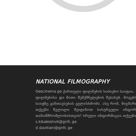
NATIONAL FILMOGRAPHY
Geocinema.ge ქართული ფილმების საძიებო საიტია
ფილმებისა და მათი შემქმნელების შესახებ. მოგე
საიტზე განთავსებას გულისხმობს. ასე რომ, მივმა
თქვენი წვლილი შეიტანოთ სასურველი ინფორ
თანამშრომლობისთვის! სრული ინფორმაცია თქვენი 
s.kikaleishvili@gnfc.ge
d.davitiani@gnfc.ge