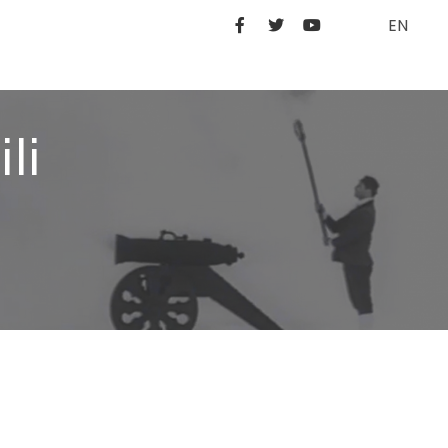
EN
li