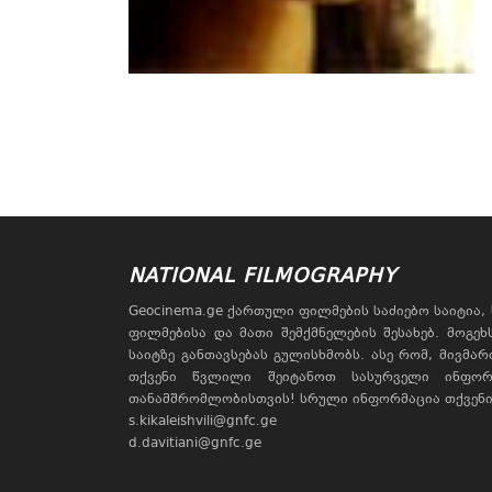
NATIONAL FILMOGRAPHY
Geocinema.ge ქართული ფილმების საძიებო საიტია
ფილმებისა და მათი შემქმნელების შესახებ. მოგე
საიტზე განთავსებას გულისხმობს. ასე რომ, მივმა
თქვენი წვლილი შეიტანოთ სასურველი ინფორ
თანამშრომლობისთვის! სრული ინფორმაცია თქვენი 
s.kikaleishvili@gnfc.ge
d.davitiani@gnfc.ge