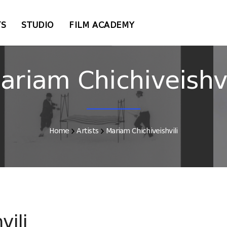
TS
STUDIO
FILM ACADEMY
ariam Chichiveishvi
Home
Artists
Mariam Chichiveishvili
vili