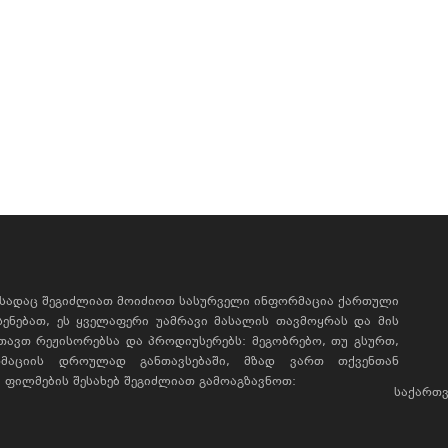
, სადაც შეგიძლიათ მოიძიოთ სასურველი ინფორმაცია ქართული
ხსენებათ, ეს ყველაფერი უამრავი მასალის თავმოყრას და მის
რთავთ რეჟისორებსა და პროდიუსერებს: მეგობრებო, თუ გსურთ,
მაციის დროულად განთავსებაში, მზად ვართ თქვენთან
ფილმების შესახებ შეგიძლიათ გამოაგზავნოთ:
საქართვ