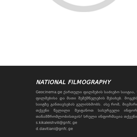
NATIONAL FILMOGRAPHY
Geocinema.ge ქართული ფილმების საძიებო საიტია
ფილმებისა და მათი შემქმნელების შესახებ. მოგე
საიტზე განთავსებას გულისხმობს. ასე რომ, მივმა
თქვენი წვლილი შეიტანოთ სასურველი ინფორ
თანამშრომლობისთვის! სრული ინფორმაცია თქვენი 
s.kikaleishvili@gnfc.ge
d.davitiani@gnfc.ge