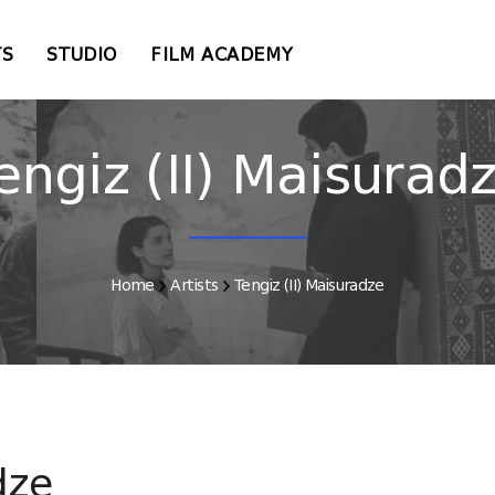
TS
STUDIO
FILM ACADEMY
engiz (II) Maisurad
Home
Artists
Tengiz (II) Maisuradze
dze