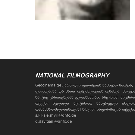
NATIONAL FILMOGRAPHY
Geocinema.ge ქართული ფილმების საძიებო საიტია
ფილმებისა და მათი შემქმნელების შესახებ. მოგე
საიტზე განთავსებას გულისხმობს. ასე რომ, მივმა
თქვენი წვლილი შეიტანოთ სასურველი ინფორ
თანამშრომლობისთვის! სრული ინფორმაცია თქვენი 
s.kikaleishvili@gnfc.ge
d.davitiani@gnfc.ge