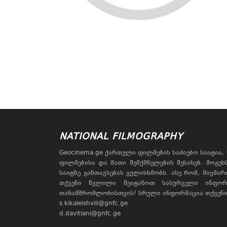
NATIONAL FILMOGRAPHY
Geocinema.ge ქართული ფილმების საძიებო საიტია
ფილმებისა და მათი შემქმნელების შესახებ. მოგე
საიტზე განთავსებას გულისხმობს. ასე რომ, მივმა
თქვენი წვლილი შეიტანოთ სასურველი ინფორ
თანამშრომლობისთვის! სრული ინფორმაცია თქვენი 
s.kikaleishvili@gnfc.ge
d.davitiani@gnfc.ge