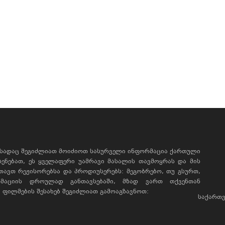
, სადაც შეგიძლიათ მოიძიოთ სასურველი ინფორმაცია ქართული
ხსენებათ, ეს ყველაფერი უამრავი მასალის თავმოყრას და მის
რთავთ რეჟისორებსა და პროდიუსერებს: მეგობრებო, თუ გსურთ,
მაციის დროულად განთავსებაში, მზად ვართ თქვენთან
ფილმების შესახებ შეგიძლიათ გამოაგზავნოთ:
საქართვ