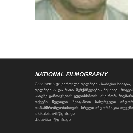
NATIONAL FILMOGRAPHY
Geocinema.ge ქართული ფილმების საძიებო საიტია
ფილმებისა და მათი შემქმნელების შესახებ. მოგე
საიტზე განთავსებას გულისხმობს. ასე რომ, მივმა
თქვენი წვლილი შეიტანოთ სასურველი ინფორ
თანამშრომლობისთვის! სრული ინფორმაცია თქვენი 
s.kikaleishvili@gnfc.ge
d.davitiani@gnfc.ge