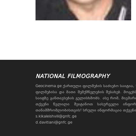
NATIONAL FILMOGRAPHY
Geocinema.ge ქართული ფილმების საძიებო საიტია
ფილმებისა და მათი შემქმნელების შესახებ. მოგე
საიტზე განთავსებას გულისხმობს. ასე რომ, მივმა
თქვენი წვლილი შეიტანოთ სასურველი ინფორ
თანამშრომლობისთვის! სრული ინფორმაცია თქვენი 
s.kikaleishvili@gnfc.ge
d.davitiani@gnfc.ge