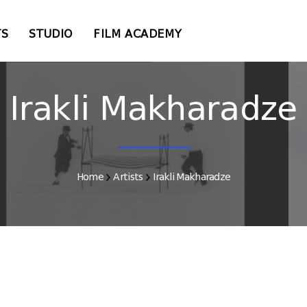
TS
STUDIO
FILM ACADEMY
Irakli Makharadze
Home
Artists
Irakli Makharadze