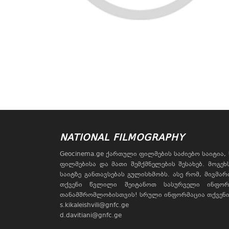
NATIONAL FILMOGRAPHY
Geocinema.ge ქართული ფილმების საძიებო საიტია
ფილმებისა და მათი შემქმნელების შესახებ. მოგე
საიტზე განთავსებას გულისხმობს. ასე რომ, მივმა
თქვენი წვლილი შეიტანოთ სასურველი ინფორ
თანამშრომლობისთვის! სრული ინფორმაცია თქვენი 
s.kikaleishvili@gnfc.ge
d.davitiani@gnfc.ge