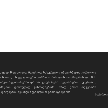
, სადაც შეგიძლიათ მოიძიოთ სასურველი ინფორმაცია ქართული
ხსენებათ, ეს ყველაფერი უამრავი მასალის თავმოყრას და მის
რთავთ რეჟისორებსა და პროდიუსერებს: მეგობრებო, თუ გსურთ,
მაციის დროულად განთავსებაში, მზად ვართ თქვენთან
ფილმების შესახებ შეგიძლიათ გამოაგზავნოთ:
საქართვ