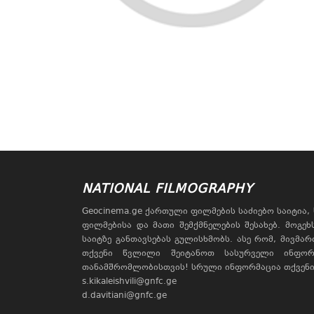
NATIONAL FILMOGRAPHY
Geocinema.ge ქართული ფილმების საძიებო საიტია
ფილმებისა და მათი შემქმნელების შესახებ. მოგე
საიტზე განთავსებას გულისხმობს. ასე რომ, მივმა
თქვენი წვლილი შეიტანოთ სასურველი ინფორ
თანამშრომლობისთვის! სრული ინფორმაცია თქვენი 
s.kikaleishvili@gnfc.ge
d.davitiani@gnfc.ge